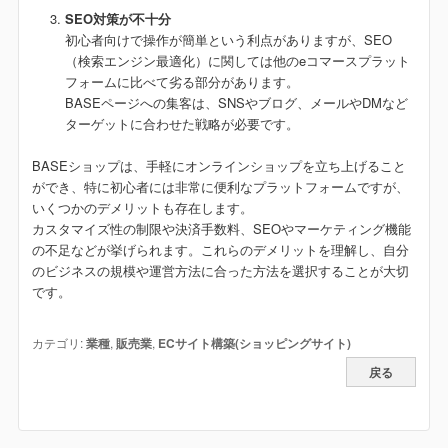
SEO対策が不十分
初心者向けで操作が簡単という利点がありますが、SEO
（検索エンジン最適化）に関しては他のeコマースプラット
フォームに比べて劣る部分があります。
BASEページへの集客は、SNSやブログ、メールやDMなど
ターゲットに合わせた戦略が必要です。
BASEショップは、手軽にオンラインショップを立ち上げること
ができ、特に初心者には非常に便利なプラットフォームですが、
いくつかのデメリットも存在します。
カスタマイズ性の制限や決済手数料、SEOやマーケティング機能
の不足などが挙げられます。これらのデメリットを理解し、自分
のビジネスの規模や運営方法に合った方法を選択することが大切
です。
カテゴリ:
業種
,
販売業
,
ECサイト構築(ショッピングサイト)
戻る