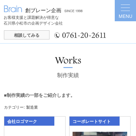
創ブレーン企画
SINCE 1998
MENU
お客様支援と課題解決が得意な
石川県小松市の企画デザイン会社
相談してみる
制作実績
■制作実績の一部をご紹介します。
カテゴリー:
製造業
投稿ナビゲーション
会社ロゴマーク
コーポレートサイト